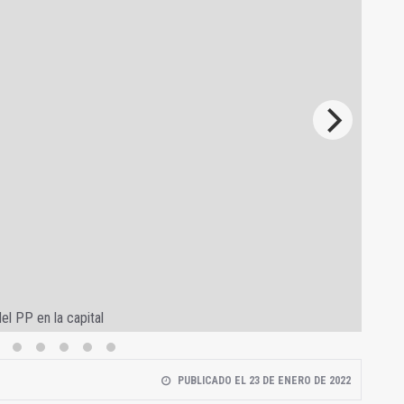
Foto: EXTRA JAÉN
El parque ahora y cómo estaba durante el gobierno del PP
PUBLICADO EL 23 DE ENERO DE 2022