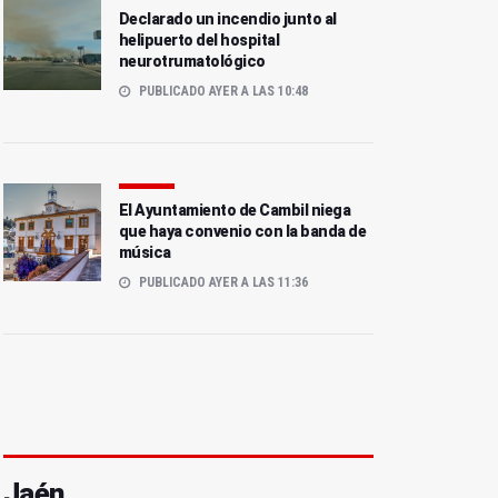
Declarado un incendio junto al
helipuerto del hospital
neurotrumatológico
PUBLICADO AYER A LAS 10:48
El Ayuntamiento de Cambil niega
que haya convenio con la banda de
música
PUBLICADO AYER A LAS 11:36
Foto: E
 en la capital
El parque
Jaén