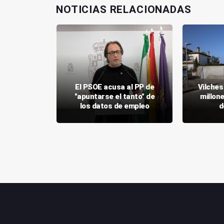
NOTICIAS RELACIONADAS
mpliación
El PSOE acusa al PP de
Vilches
a Junta en
"apuntarse el tanto" de
millon
 Madrid
los datos de empleo
d