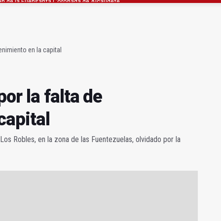
 la campeona de España de Natación, Aurora Martínez
 junto al Hospital Neurotraumatológico
enimiento en la capital
or la falta de
capital
os Robles, en la zona de las Fuentezuelas, olvidado por la