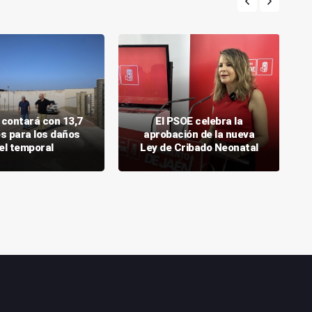
 contará con 13,7
El PSOE celebra la
es para los daños
aprobación de la nueva
el temporal
Ley de Cribado Neonatal