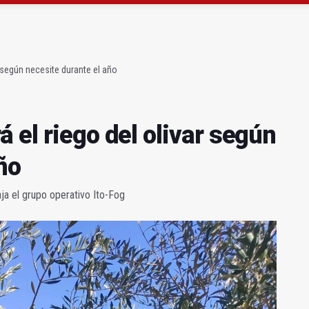
de experiencia' cierra con 646 participantes
vergonzoso" de la JV-3266 en Hinojares
r según necesite durante el año
 el riego del olivar según
ño
aja el grupo operativo Ito-Fog