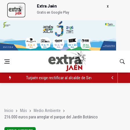
Extra Jaén
Gratis en Google Play
Turjaén exige rectificar al alcalde de Sevilla por "menospreciar
El PSOE critica el "desprecio" de la Junta al Cetedex
El Hospital de Jaén habilita un espacio para consultas de Gen
Inicio
Más
Medio Ambiente
216.000 euros para arreglar el parque del Jardín Botánico