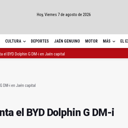
Hoy, Viernes 7 de agosto de 2026
CULTURA
DEPORTES
JAÉN GENUINO
MOTOR
MÁS
EL 
a el BYD Dolphin G DM-i en Jaén capital
sitivo municipal "insuficiente" contra el calor
u apoyo a las excavaciones del río Cuadros
G DM-i en Jaén capital
nta el BYD Dolphin G DM-i