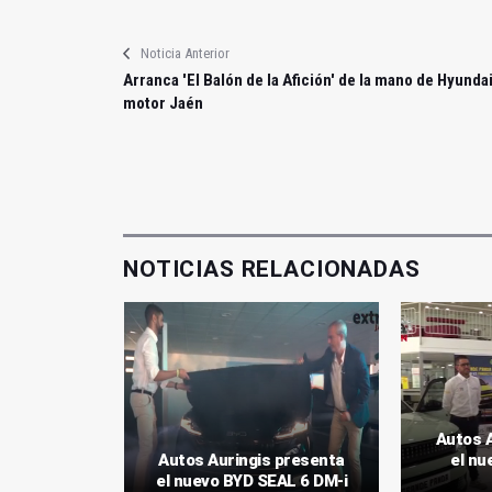
Noticia Anterior
Arranca 'El Balón de la Afición' de la mano de Hyunda
motor Jaén
NOTICIAS RELACIONADAS
incorpora
Autos 
éctricos
Autos Auringis presenta
el nu
catálogo
el nuevo BYD SEAL 6 DM-i