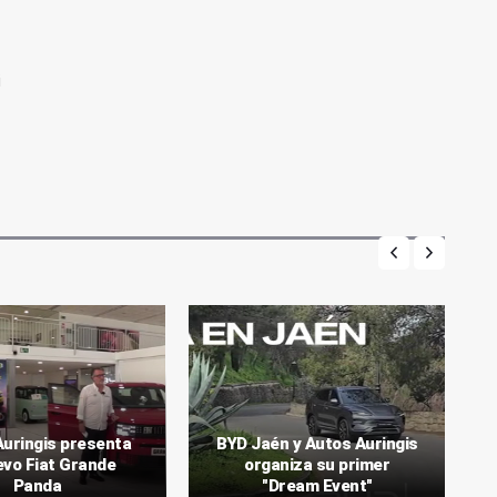
i
Auringis presenta
BYD Jaén y Autos Auringis
evo Fiat Grande
organiza su primer
Panda
"Dream Event"