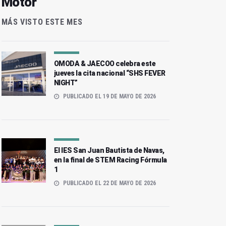
Motor
MÁS VISTO ESTE MES
OMODA & JAECOO celebra este
jueves la cita nacional “SHS FEVER
NIGHT”
PUBLICADO EL 19 DE MAYO DE 2026
El IES San Juan Bautista de Navas,
en la final de STEM Racing Fórmula
1
PUBLICADO EL 22 DE MAYO DE 2026
Autos Auringis, nuevo
Autos Auringis muestra
concesionario oficial de
gama de vehículos en el
BYD en Jaén
Salón de Ocasión