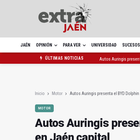
JAÉN
OPINIÓN
PARA VER
UNIVERSIDAD
SUCESOS
Autos Auringis present
ÚLTIMAS NOTICIAS
El PP denuncia un dispo
Caja Rural sigue con s
Inicio
Motor
Autos Auringis presenta el BYD Dolphin 
MOTOR
Autos Auringis prese
en Jaén capital