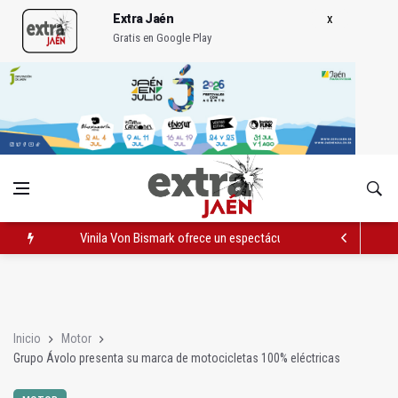
Extra Jaén
Gratis en Google Play
Vinila Von Bismark ofrece un espectáculo "rompedor" en el In
El lateral izquierdo sub 23 David Márquez, nuevo fichaje del Re
IU pide respuestas al Gobierno sobre la situación del ferrocarri
Inicio
Motor
Grupo Ávolo presenta su marca de motocicletas 100% eléctricas