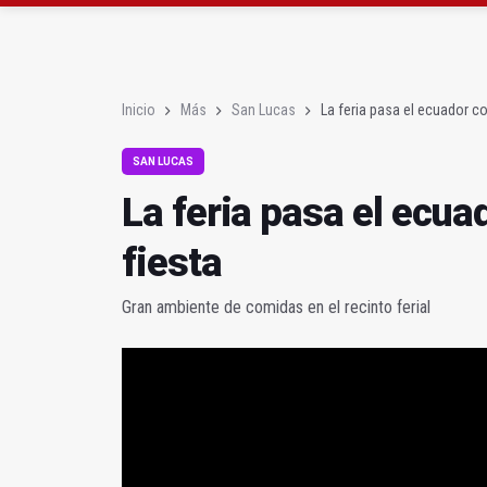
El PP acusa al PSOE de
Denuncian que Cazorl
Inicio
Más
San Lucas
La feria pasa el ecuador c
SAN LUCAS
La feria pasa el ecu
fiesta
Gran ambiente de comidas en el recinto ferial