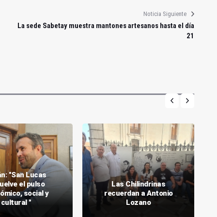
Noticia Siguiente
La sede Sabetay muestra mantones artesanos hasta el día
21
án: "San Lucas
uelve el pulso
Las Chilindrinas
ómico, social y
recuerdan a Antonio
cultural "
Lozano