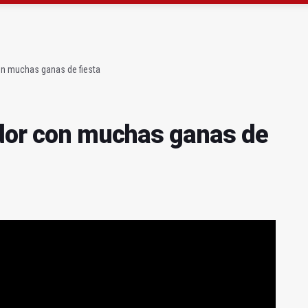
 querer "dejar fuera" a la Junta en el Cetedex
a se queda con solo dos bomberos por turno
on muchas ganas de fiesta
ador con muchas ganas de