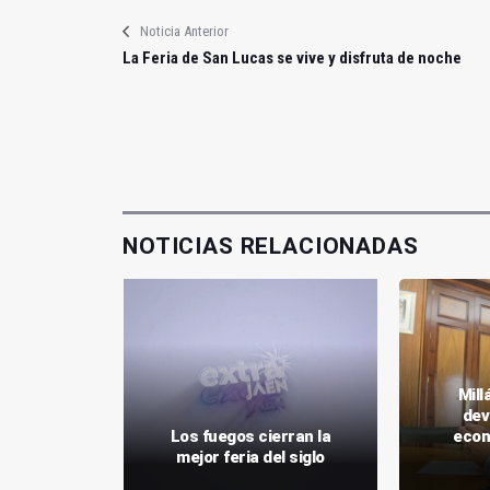
Noticia Anterior
La Feria de San Lucas se vive y disfruta de noche
NOTICIAS RELACIONADAS
Mill
dev
dad en el
Los fuegos cierran la
econ
los Niños
mejor feria del siglo