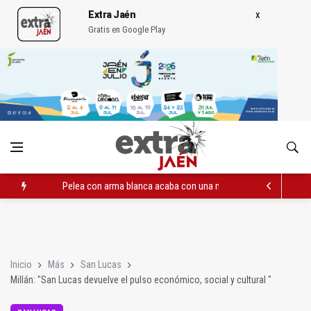
Extra Jaén
Gratis en Google Play
El PP acusa al PSOE de querer "dejar fuera" a la Junta en el Ce
Denuncian que Cazorla se queda con solo dos bomberos por 
Pelea con arma blanca acaba con una menor herida en Torred
Inicio
Más
San Lucas
Millán: "San Lucas devuelve el pulso económico, social y cultural "