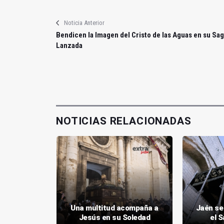
Noticia Anterior
Bendicen la Imagen del Cristo de las Aguas en su Sa
Lanzada
NOTICIAS RELACIONADAS
, con la
Una multitud acompaña a
Jaén se 
ra
Jesús en su Soledad
el 