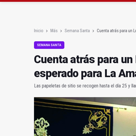
El PSOE acusa al PP de
El Centro Andaluz de l
Inicio
Más
Semana Santa
Cuenta atrás para un 
SEMANA SANTA
Cuenta atrás para un
esperado para La Am
Las papeletas de sitio se recogen hasta el día 25 y ll