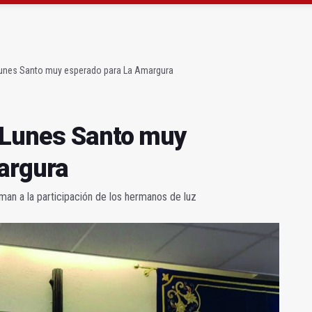
 "apuntarse el tanto" de los datos de empleo
as Letras trae a Jaén al filósofo Omar Linares
Lunes Santo muy esperado para La Amargura
 Lunes Santo muy
argura
aman a la participación de los hermanos de luz