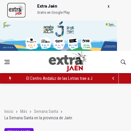
Extra Jaén
Gratis en Google Play
El Centro Andaluz de las Letras trae a Jaén al filósofo Omar L
Roban joyas de la Virgen de la Fuensanta Coronada de Alcaud
El PSOE acusa al PP de "apuntarse el tanto" de los datos de 
Inicio
Más
Semana Santa
La Semana Santa en la provincia de Jaén