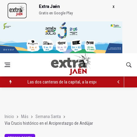
Extra Jaén
Gratis en Google Play
Las dos canteras de la capital, a la espera de que se restaure e
El PP acusa al PSOE de querer "dejar fuera" a la Junta en el Ce
Denuncian que Cazorla se queda con solo dos bomberos por 
Inicio
Más
Semana Santa
Via Crucis histórico en el Arciprestazgo de Andújar