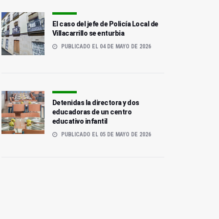
El caso del jefe de Policía Local de
Villacarrillo se enturbia
PUBLICADO EL 04 DE MAYO DE 2026
Detenidas la directora y dos
educadoras de un centro
educativo infantil
Rebaja de condena para
Tres detenidos en Jaén
un expolicía que violó y
por robos en el barrio
PUBLICADO EL 05 DE MAYO DE 2026
maltrató a su expareja
sevillano de Triana