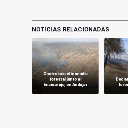
NOTICIAS RELACIONADAS
acional
a una
Controlado el incendio
 de droga
forestal junto al
Decla
tal
Encinarejo, en Andújar
fore