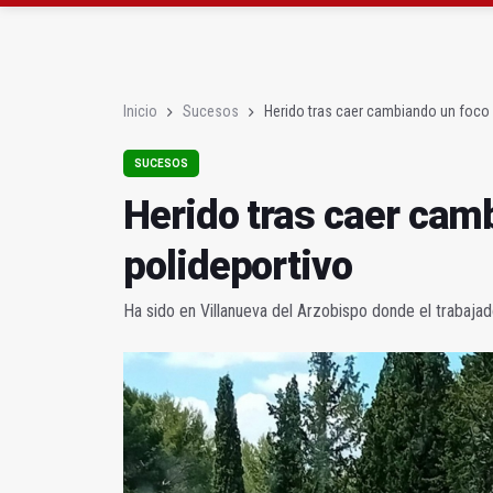
Herido tras caer camb
El Plan Infoca destina 
Inicio
Sucesos
Herido tras caer cambiando un foco 
SUCESOS
Herido tras caer cam
polideportivo
Ha sido en Villanueva del Arzobispo donde el trabaja