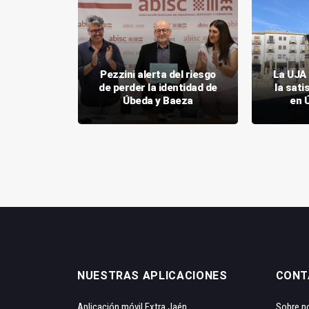
 y puertas
Pezzini alerta del riesgo
La UJA 
 el Día
de perder la identidad de
la sati
Turismo
Úbeda y Baeza
en 
NUESTRAS APLICACIONES
CONT
Aplicación móvil Extra Jaén
Sobre n