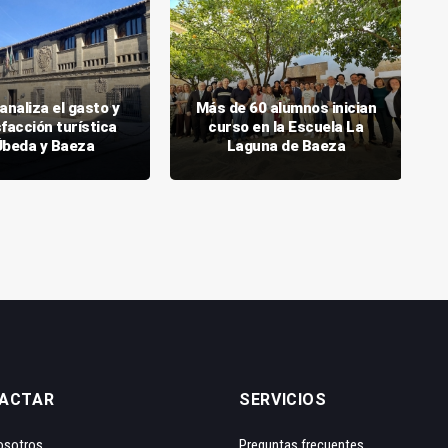
analiza el gasto y
Más de 60 alumnos inician
sfacción turística
curso en la Escuela La
Úbeda y Baeza
Laguna de Baeza
ACTAR
SERVICIOS
osotros
Preguntas frecuentes