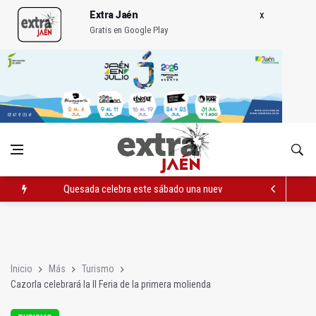
Extra Jaén
Gratis en Google Play
Quesada celebra este sábado una nueva jornada de Orgullo
La Junta amplia la alerta por listeria en Granada, Jaén y Sevilla
Rubén Gómez se suma al Avanza Jaén Paraíso Interior
Inicio
Más
Turismo
Cazorla celebrará la II Feria de la primera molienda