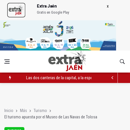
Extra Jaén
Gratis en Google Play
Las dos canteras de la capital, a la espera de que se restaure e
El PP acusa al PSOE de querer "dejar fuera" a la Junta en el Ce
Denuncian que Cazorla se queda con solo dos bomberos por 
Inicio
Más
Turismo
El turismo apuesta por el Museo de Las Navas de Tolosa