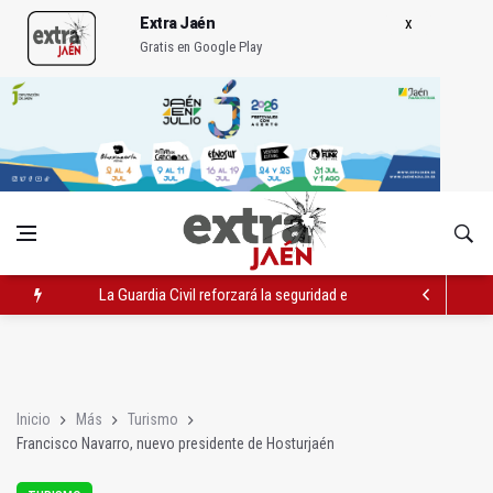
Extra Jaén
Gratis en Google Play
La Guardia Civil reforzará la seguridad el 12 de agosto por el e
Denuncian que Cazorla se queda con solo dos bomberos por 
Las dos canteras de la capital, a la espera de que se restaure e
Inicio
Más
Turismo
Francisco Navarro, nuevo presidente de Hosturjaén