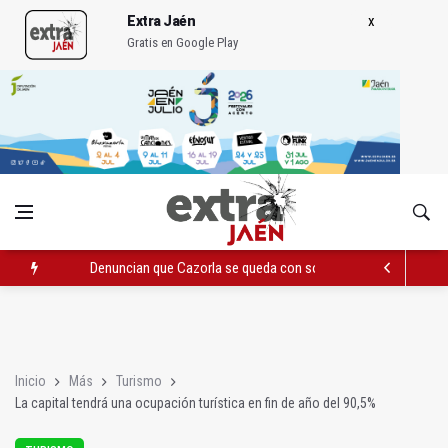
Extra Jaén
Gratis en Google Play
Denuncian que Cazorla se queda con solo dos bomberos por 
Pelea con arma blanca acaba con una menor herida en Torred
El PP acusa al PSOE de querer "dejar fuera" a la Junta en el Ce
Inicio
Más
Turismo
La capital tendrá una ocupación turística en fin de año del 90,5%