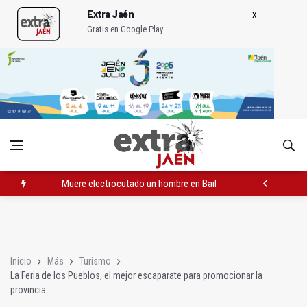
Extra Jaén
Gratis en Google Play
Muere electrocutado un hombre en Bailén en una torre eléctri
Turjaén exige rectificar al alcalde de Sevilla por "menospreciar
La Comisión contra la Violencia de Género rechaza las compe
Inicio
Más
Turismo
La Feria de los Pueblos, el mejor escaparate para promocionar la
provincia