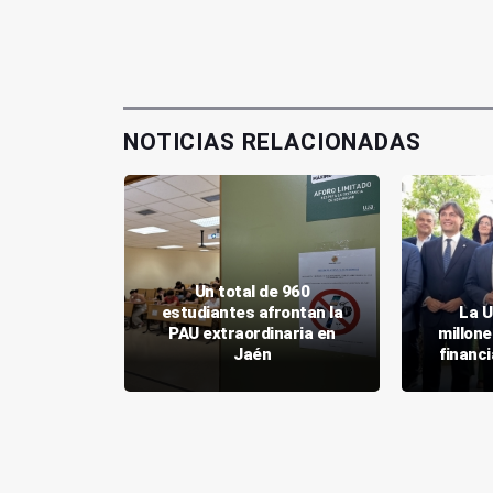
NOTICIAS RELACIONADAS
Un total de 960
 de la UJA
estudiantes afrontan la
La U
rácticas
PAU extraordinaria en
millone
asto
Jaén
financi