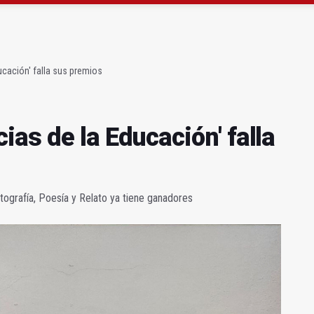
 hombre en Bailén en una torre eléctrica
strena un mirador sobre el olivar de montaña
cación' falla sus premios
as de la Educación' falla
tografía, Poesía y Relato ya tiene ganadores