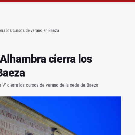
 Escuela de Hostelería Hacienda La Laguna en Baeza
anqueo a los negacionistas de la violencia machista
erra los cursos de verano en Baeza
 Alhambra cierra los
Baeza
s V' cierra los cursos de verano de la sede de Baeza