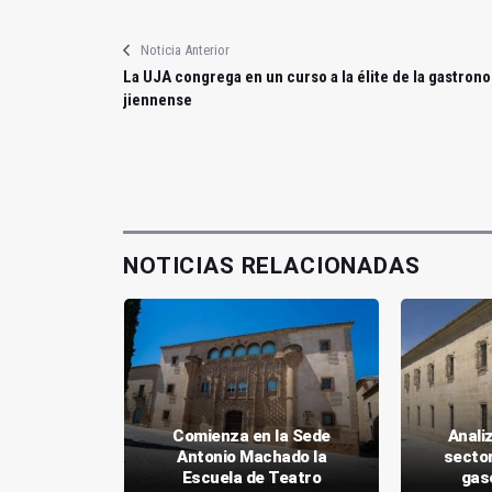
Noticia Anterior
La UJA congrega en un curso a la élite de la gastron
jiennense
NOTICIAS RELACIONADAS
 la música
Comienza en la Sede
Anali
itúrgicas
Antonio Machado la
sector
 XVII
Escuela de Teatro
gas