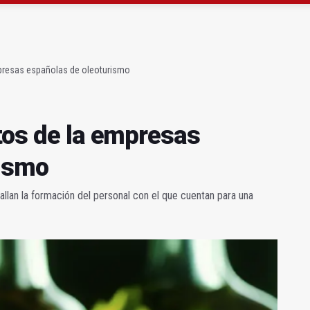
gen de la Fuensanta Coronada de Alcaudete
 "apuntarse el tanto" de los datos de empleo
mpresas españolas de oleoturismo
etos de la empresas
rismo
llan la formación del personal con el que cuentan para una