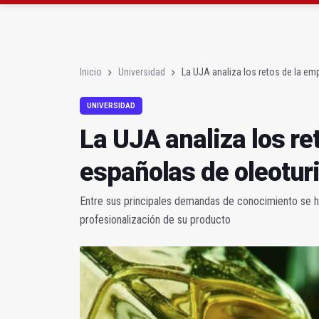
Roban joyas de la Vir
El PSOE acusa al PP de
Inicio
Universidad
La UJA analiza los retos de la e
UNIVERSIDAD
La UJA analiza los r
españolas de oleotu
Entre sus principales demandas de conocimiento se ha
profesionalización de su producto