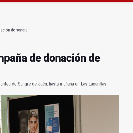
vergonzoso" de la JV-3266 en Hinojares
 la temporada 2026/2027 jugando en Madrid
nación de sangre
ampaña de donación de
antes de Sangre de Jaén, hasta mañana en Las Lagunillas