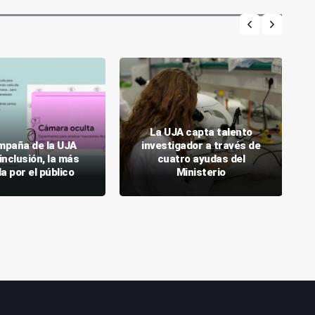
La UJA capta talento
mpaña de la UJA
investigador a través de
inclusión, la más
cuatro ayudas del
a por el público
Ministerio