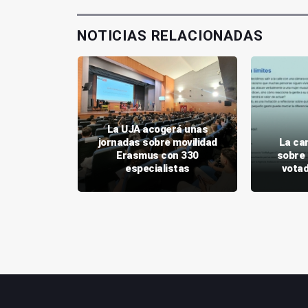
NOTICIAS RELACIONADAS
La UJA acogerá unas
irá los
jornadas sobre movilidad
La ca
y Linares
Erasmus con 330
sobre 
JA
especialistas
votad