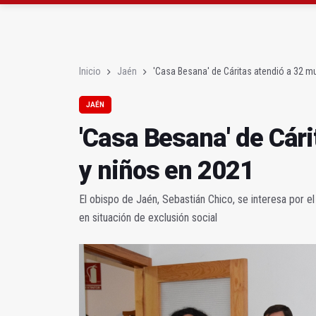
El PSOE critica el "des
El Hospital de Jaén ha
Inicio
Jaén
'Casa Besana' de Cáritas atendió a 32 m
JAÉN
'Casa Besana' de Cár
y niños en 2021
El obispo de Jaén, Sebastián Chico, se interesa por 
en situación de exclusión social