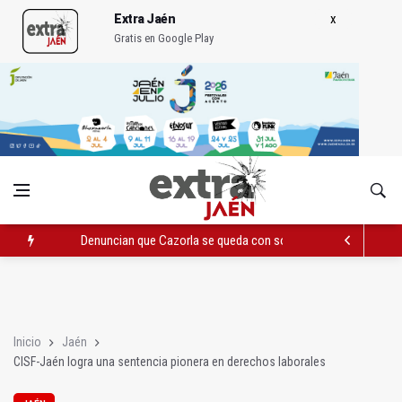
Extra Jaén
Gratis en Google Play
Denuncian que Cazorla se queda con solo dos bomberos por 
Pelea con arma blanca acaba con una menor herida en Torred
El PP acusa al PSOE de querer "dejar fuera" a la Junta en el Ce
Inicio
Jaén
CISF-Jaén logra una sentencia pionera en derechos laborales