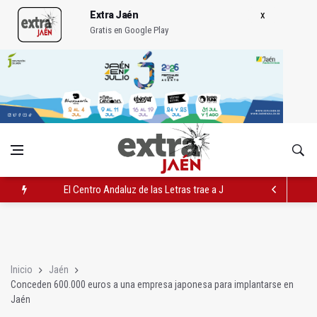
Extra Jaén
Gratis en Google Play
El Centro Andaluz de las Letras trae a Jaén al filósofo Omar L
Roban joyas de la Virgen de la Fuensanta Coronada de Alcaud
El PSOE acusa al PP de "apuntarse el tanto" de los datos de 
Inicio
Jaén
Conceden 600.000 euros a una empresa japonesa para implantarse en
Jaén