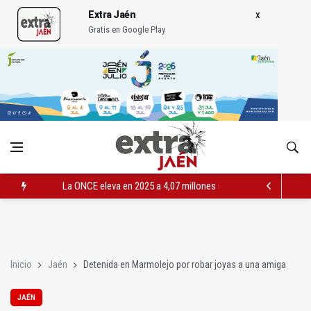
Extra Jaén
Gratis en Google Play
La ONCE eleva en 2025 a 4,07 millones su inversión social en l
Diputación, segundo patrocinador del Real Jaén en categoría 
Las prácticas de los conductores del tranvía empiezan la pr
Inicio
Jaén
Detenida en Marmolejo por robar joyas a una amiga
JAÉN