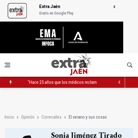
Extra Jaén
Gratis en Google Play
"Hace 25 años que los médicos reclamamos la Ciudad Sanitar
La Guardia Civil rescata a un barranquista herido en Pozo Alcó
El verano y sus cosas
Inicio
Opinión
Correcalles
El verano y sus cosas
Sonia Jiménez Tirado