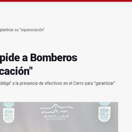
ta por listeria en Granada, Jaén y Sevilla
l Avanza Jaén Paraíso Interior
eplantear su "equivocación"
r pide a Bomberos
cación"
liga" a la presencia de efectivos en el Cerro para "garantizar"