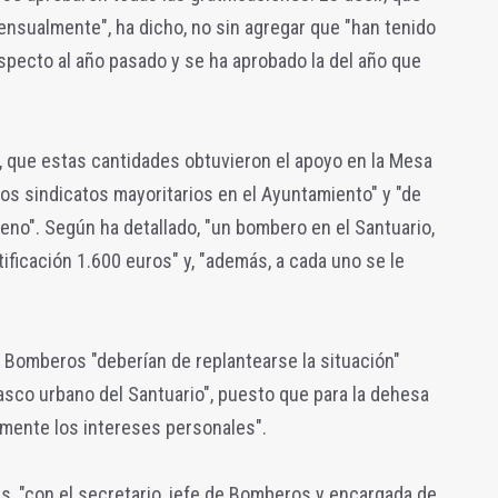
nsualmente", ha dicho, no sin agregar que "han tenido
especto al año pasado y se ha aprobado la del año que
e, que estas cantidades obtuvieron el apoyo en la Mesa
os sindicatos mayoritarios en el Ayuntamiento" y "de
leno". Según ha detallado, "un bombero en el Santuario,
tificación 1.600 euros" y, "además, a cada uno se le
s Bomberos "deberían de replantearse la situación"
casco urbano del Santuario", puesto que para la dehesa
lamente los intereses personales".
s, "con el secretario, jefe de Bomberos y encargada de