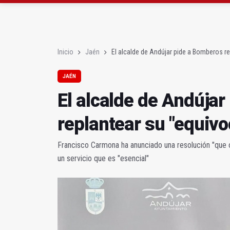
La Junta amplia la aler
Rubén Gómez se suma a
Inicio
Jaén
El alcalde de Andújar pide a Bomberos r
JAÉN
El alcalde de Andúja
replantear su "equivo
Francisco Carmona ha anunciado una resolución "que ob
un servicio que es "esencial"