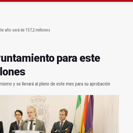
ta por listeria en Granada, Jaén y Sevilla
l Avanza Jaén Paraíso Interior
te año será de 157,2 millones
yuntamiento para este
llones
 mismo y se llevará al pleno de este mes para su aprobación