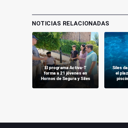
NOTICIAS RELACIONADAS
rola con
El programa Activa-T
Siles da
o incendio
forma a 21 jóvenes en
el pla
 Siles
Hornos de Segura y Siles
pisci