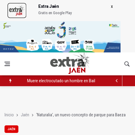
Extra Jaén
Gratis en Google Play
Muere electrocutado un hombre en Bailén en una torre eléctri
Turjaén exige rectificar al alcalde de Sevilla por "menospreciar
La Comisión contra la Violencia de Género rechaza las compe
Inicio
Jaén
‘Naturalia’, un nuevo concepto de parque para Baeza
JAÉN