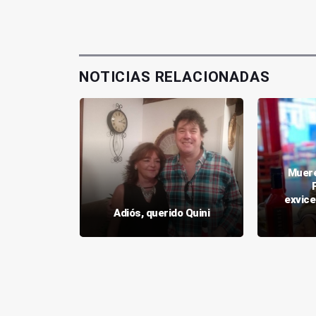
NOTICIAS RELACIONADAS
Muere
al PP de
tanto" de
exvice
 empleo
Adiós, querido Quini