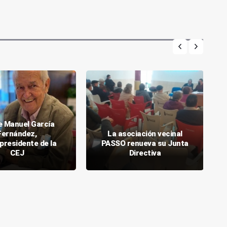
 Manuel García
Fernández,
La asociación vecinal
presidente de la
PASSO renueva su Junta
CEJ
Directiva