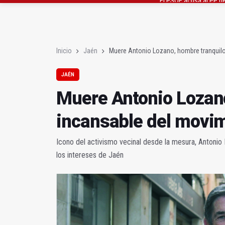
Extinguido el incendio
Roban joyas de la Vir
Inicio
Jaén
Muere Antonio Lozano, hombre tranquilo
JAÉN
Muere Antonio Lozano
incansable del movim
Icono del activismo vecinal desde la mesura, Antonio
los intereses de Jaén