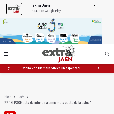
Extra Jaén
Gratis en Google Play
Vinila Von Bismark ofrece un espectáculo "rompedor" en el In
El lateral izquiero sub 23 David Márquez, nuevo fichaje del Rea
IU pide respuestas al Gobierno sobre la situación del ferrocarri
Inicio
Jaén
PP: "El PSOE trata de infundir alarmismo a costa de la salud"