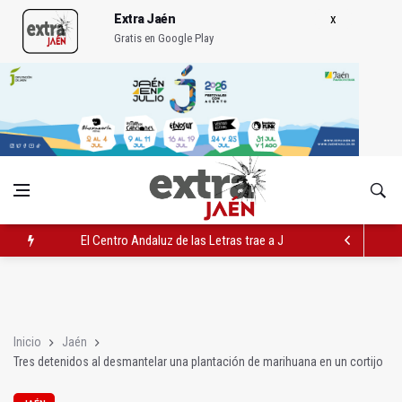
Extra Jaén
Gratis en Google Play
El Centro Andaluz de las Letras trae a Jaén al filósofo Omar L
Roban joyas de la Virgen de la Fuensanta Coronada de Alcaud
El PSOE acusa al PP de "apuntarse el tanto" de los datos de 
Inicio
Jaén
Tres detenidos al desmantelar una plantación de marihuana en un cortijo