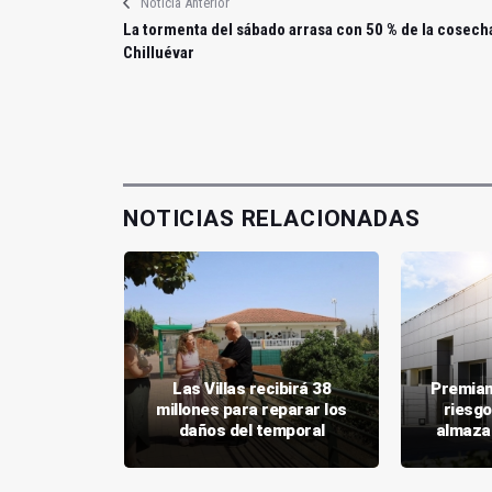
Noticia Anterior
La tormenta del sábado arrasa con 50 % de la cosech
Chilluévar
NOTICIAS RELACIONADAS
pone 10,4
Las Villas recibirá 38
Premian
das a 943
millones para reparar los
riesgo
ganaderos
daños del temporal
almaza