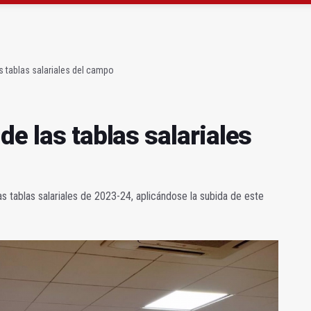
atrocinador del Real Jaén en categoría bronce
conductores del tranvía empiezan la próxima semana
s tablas salariales del campo
de las tablas salariales
as tablas salariales de 2023-24, aplicándose la subida de este