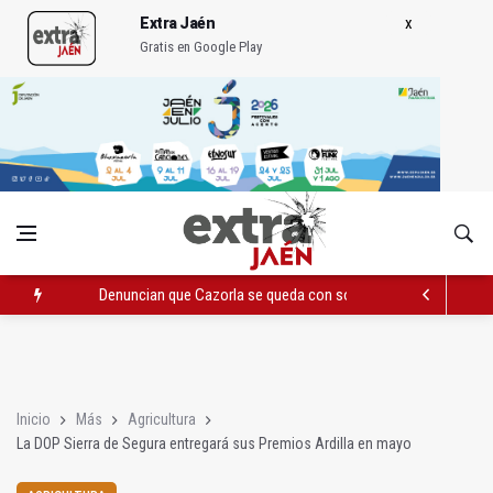
Extra Jaén
Gratis en Google Play
Denuncian que Cazorla se queda con solo dos bomberos por 
Pelea con arma blanca acaba con una menor herida en Torred
El PP acusa al PSOE de querer "dejar fuera" a la Junta en el Ce
Inicio
Más
Agricultura
La DOP Sierra de Segura entregará sus Premios Ardilla en mayo