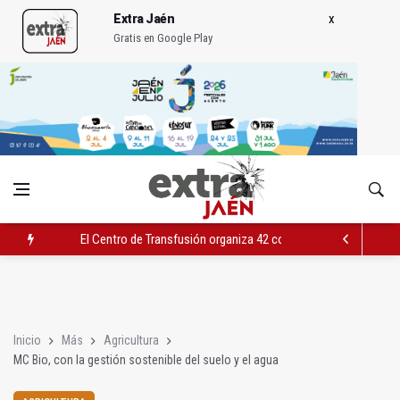
Extra Jaén
Gratis en Google Play
El Centro de Transfusión organiza 42 colectas de sangre en la 
El PSOE celebra la aprobación de la nueva Ley de Cribado Neo
Expohuelma celebra del 27 al 30 su XLI edición
Inicio
Más
Agricultura
MC Bio, con la gestión sostenible del suelo y el agua