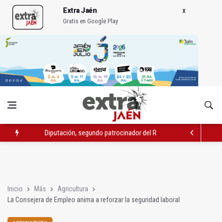
Extra Jaén
Gratis en Google Play
Diputación, segundo patrocinador del Real Jaén en categoría 
Las prácticas de los conductores del tranvía empiezan la pr
La ONCE eleva en 2025 a 4,07 millones su inversión social en l
Inicio
Más
Agricultura
La Consejera de Empleo anima a reforzar la seguridad laboral