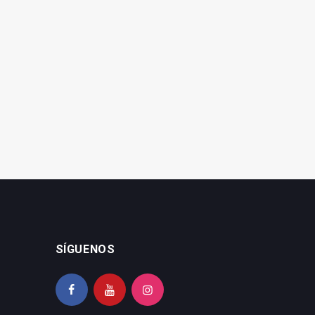
UPA Jaén exige el mismo
UPA-Jaén pide al PSOE la
riego para todo el olivar
revisión de las ayudas por
del Guadalquivir
el temporal
SÍGUENOS