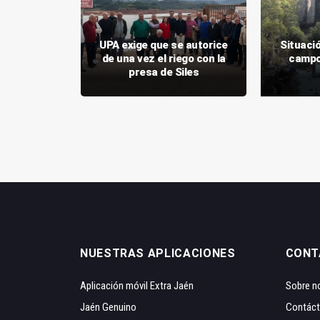
incial del
ba una
UPA exige que se autorice
Situaci
 la nueva
de una vez el riego con la
campo 
presa de Siles
NUESTRAS APLICACIONES
CONT
Aplicación móvil Extra Jaén
Sobre n
Jaén Genuino
Contác