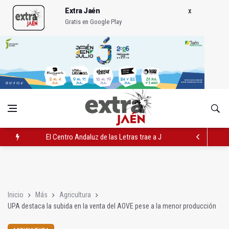
Extra Jaén
Gratis en Google Play
El Centro Andaluz de las Letras trae a Jaén al filósofo Omar L
Roban joyas de la Virgen de la Fuensanta Coronada de Alcaud
El PSOE acusa al PP de "apuntarse el tanto" de los datos de 
Inicio
Más
Agricultura
UPA destaca la subida en la venta del AOVE pese a la menor producción