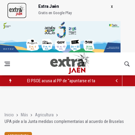
Extra Jaén
Gratis en Google Play
El PSOE acusa al PP de "apuntarse el tanto" de los datos de 
El Centro Andaluz de las Letras trae a Jaén al filósofo Omar L
Roban joyas de la Virgen de la Fuensanta Coronada de Alcaud
Inicio
Más
Agricultura
UPA pide a la Junta medidas complementarias al acuerdo de Bruselas