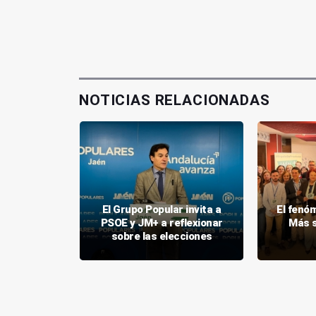
NOTICIAS RELACIONADAS
ecto el
El Grupo Popular invita a
El fenó
toral en
PSOE y JM+ a reflexionar
Más s
ennense
sobre las elecciones