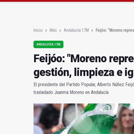
Sí había algo
En la torre de los sal
Inicio
Más
Andalucía 17M
Feijóo: "Moreno repres
ANDALUCÍA 17M
Feijóo: "Moreno repre
gestión, limpieza e i
El presidente del Partido Popular, Alberto Núñez Fei
trasladado Juanma Moreno en Andalucía