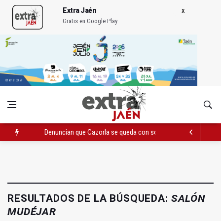
Extra Jaén
Gratis en Google Play
Denuncian que Cazorla se queda con solo dos bomberos por 
Pelea con arma blanca acaba con una menor herida en Torred
El PP acusa al PSOE de querer "dejar fuera" a la Junta en el Ce
RESULTADOS DE LA BÚSQUEDA:
SALÓN
MUDÉJAR