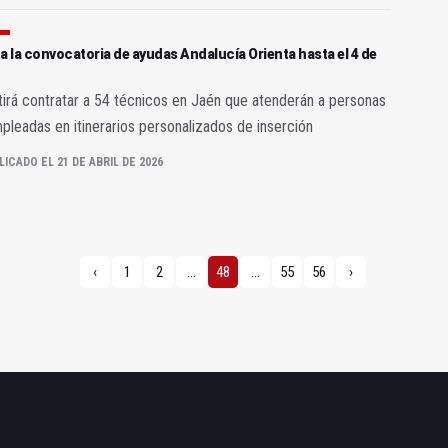
a la convocatoria de ayudas Andalucía Orienta hasta el 4 de
irá contratar a 54 técnicos en Jaén que atenderán a personas
leadas en itinerarios personalizados de inserción
LICADO EL 21 DE ABRIL DE 2026
‹
1
2
...
48
...
55
56
›