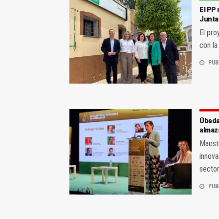
El PP 
Junta
El pro
con la
PUB
Úbeda 
almaz
Maestr
innova
secto
PUB