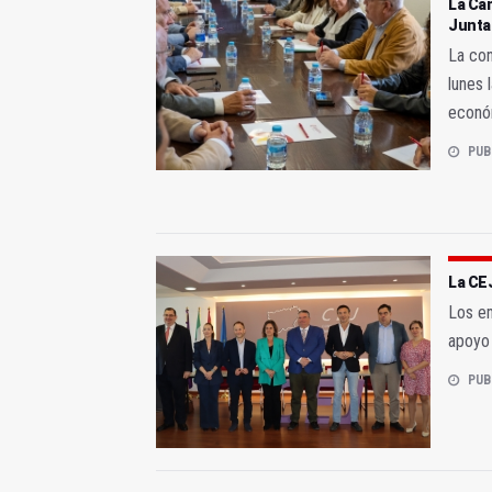
La Cám
Junta
La con
lunes 
econó
PUB
La CEJ
Los em
apoyo 
PUB