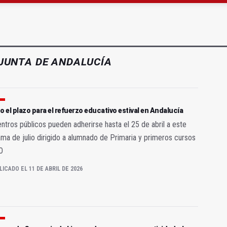
ará la seguridad el 12 de agosto por el eclipse
 de menores acude a la ludoteca de Geolit
JUNTA DE ANDALUCÍA
o el plazo para el refuerzo educativo estival en Andalucía
ntros públicos pueden adherirse hasta el 25 de abril a este
ma de julio dirigido a alumnado de Primaria y primeros cursos
O
LICADO EL 11 DE ABRIL DE 2026