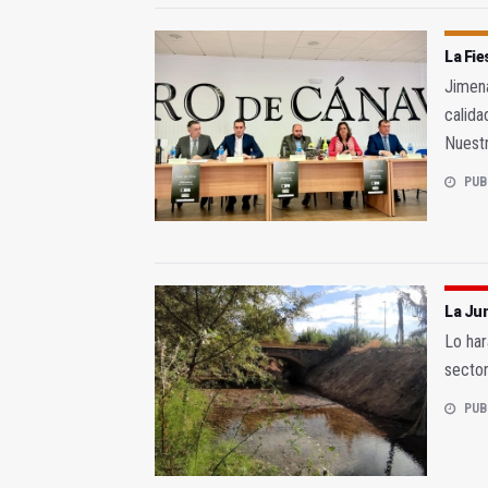
La Fie
Jimena
calida
Nuest
PUB
La Jun
Lo har
sector
PUB