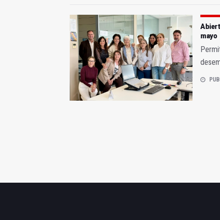
Abiert
mayo
Permit
desemp
PUB