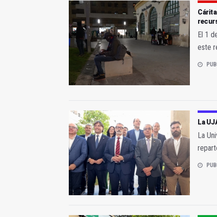
Cárita
recur
El 1 d
este r
PUB
La UJA
La Uni
repar
PUB