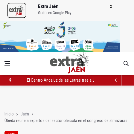
Extra Jaén
Gratis en Google Play
El Centro Andaluz de las Letras trae a Jaén al filósofo Omar L
Roban joyas de la Virgen de la Fuensanta Coronada de Alcaud
El PSOE acusa al PP de "apuntarse el tanto" de los datos de 
Inicio
Jaén
Úbeda reúne a expertos del sector oleícola en el congreso de almazaras