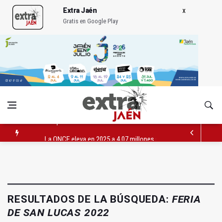
Extra Jaén
Gratis en Google Play
La ONCE eleva en 2025 a 4,07 millones su inversión social en l
Diputación, segundo patrocinador del Real Jaén en categoría 
Las prácticas de los conductores del tranvía empiezan la pr
RESULTADOS DE LA BÚSQUEDA:
FERIA
DE SAN LUCAS 2022