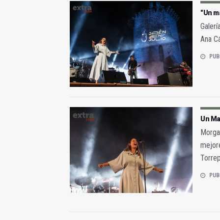
"Un m
Galerí
Ana C
PUB
Un Mar
Morgan
mejore
Torrep
PUB