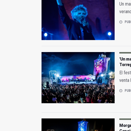
Un mar
veran
PUB
'Un m
Torre
El fes
venta 
PUB
Morga