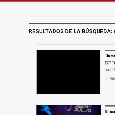
Pelea con arma blanca
El PP acusa al PSOE de
RESULTADOS DE LA BÚSQUEDA:
'Un ma
EXTRA 
con 'U
PUB
Un ma