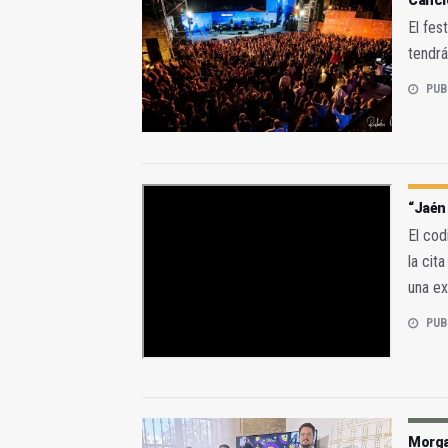
Canci
El fes
tendrá
PUB
“Jaén 
El cod
la cit
una ex
PUB
Morga