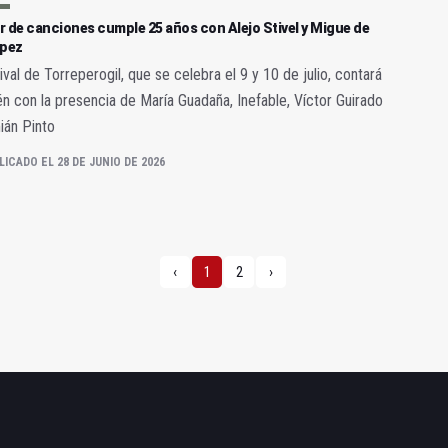
 de canciones cumple 25 años con Alejo Stivel y Migue de
opez
tival de Torreperogil, que se celebra el 9 y 10 de julio, contará
n con la presencia de María Guadaña, Inefable, Víctor Guirado
ián Pinto
LICADO EL 28 DE JUNIO DE 2026
‹
1
2
›