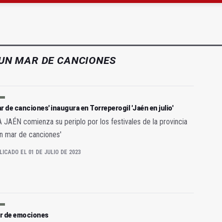
 acaba con una menor herida en Torredonjimeno
 querer "dejar fuera" a la Junta en el Cetedex
UN MAR DE CANCIONES
r de canciones' inaugura en Torreperogil 'Jaén en julio'
JAÉN comienza su periplo por los festivales de la provincia
n mar de canciones'
LICADO EL 01 DE JULIO DE 2023
r de emociones