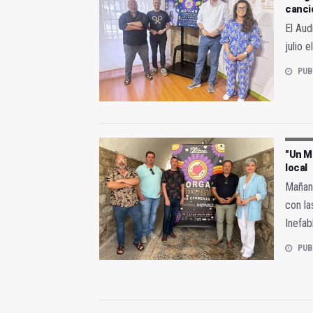
canci
El Aud
julio 
PUB
"Un M
local
Mañana
con la
Inefab
PUB