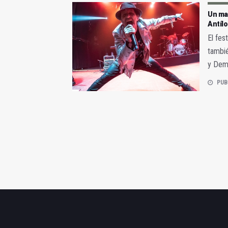
Un mar
Antíl
El fes
tambié
y Dem
PUB