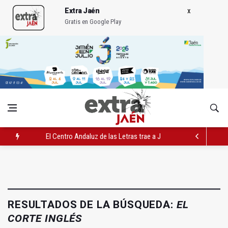
Extra Jaén
Gratis en Google Play
El Centro Andaluz de las Letras trae a Jaén al filósofo Omar L
Roban joyas de la Virgen de la Fuensanta Coronada de Alcaud
El PSOE acusa al PP de "apuntarse el tanto" de los datos de 
RESULTADOS DE LA BÚSQUEDA:
EL
CORTE INGLÉS