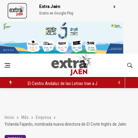
Extra Jaén
Gratis en Google Play
El Centro Andaluz de las Letras trae a Jaén al filósofo Omar L
Roban joyas de la Virgen de la Fuensanta Coronada de Alcaud
El PSOE acusa al PP de "apuntarse el tanto" de los datos de 
Inicio
Más
Empresa
Yolanda Fajardo, nombrada nueva directora de El Corte Inglés de Jaén