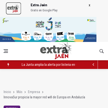
Extra Jaén
Gratis en Google Play
La Junta amplia la alerta por listeria en Granada, Jaén y Sevilla
Más de medio centenar de menores acude a la ludoteca de Geo
El Ayuntamiento lleva a cabo la eliminación de grafitis en el Bu
Inicio
Más
Empresa
InnovaSur propicia la mayor red wifi de Europa en Andalucía