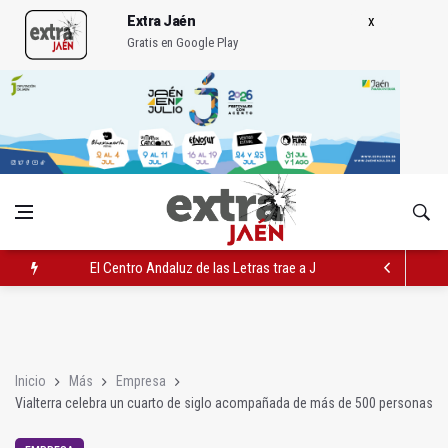
Extra Jaén
Gratis en Google Play
El Centro Andaluz de las Letras trae a Jaén al filósofo Omar L
Roban joyas de la Virgen de la Fuensanta Coronada de Alcaud
El PSOE acusa al PP de "apuntarse el tanto" de los datos de 
Inicio
Más
Empresa
Vialterra celebra un cuarto de siglo acompañada de más de 500 personas